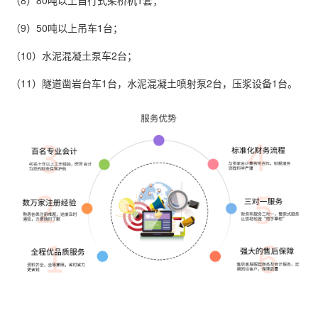
（8）80吨以上自行式架桥机1套；
（9）50吨以上吊车1台；
（10）水泥混凝土泵车2台；
（11）隧道凿岩台车1台，水泥混凝土喷射泵2台，压浆设备1台。