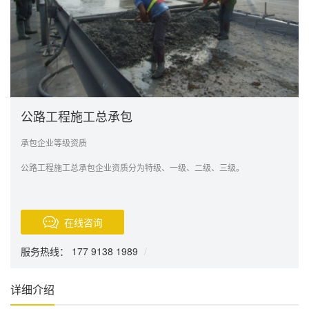
公路工程施工总承包
承包企业等级资质
公路工程施工总承包企业资质分为特级、一级、二级、三级。
在线咨询
服务热线： 177 9138 1989
/
详细介绍