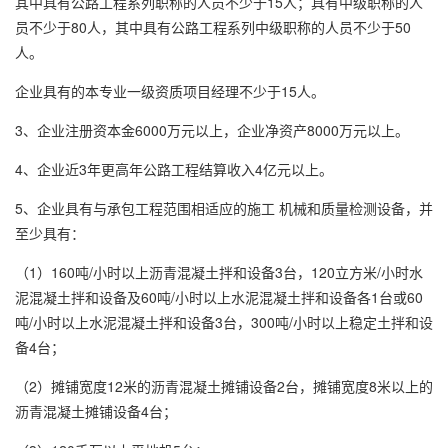
其中具有公路工程系列职称的人员不少于15人；具有中级职称的人
员不少于80人，其中具有公路工程系列中级职称的人员不少于50
人。
企业具有的本专业一级资质项目经理不少于15人。
3、企业注册资本金6000万元以上，企业净资产8000万元以上。
4、企业近3年更高年公路工程结算收入4亿元以上。
5、企业具有与承包工程范围相适应的施工 机械和质量检测设备，并
至少具有：
（1）160吨/小时以上沥青混凝土拌和设备3台，120立方米/小时水
泥混凝土拌和设备及60吨/小时以上水泥混凝土拌和设备各1台或60
吨/小时以上水泥混凝土拌和设备3台，300吨/小时以上稳定土拌和设
备4台；
（2）摊铺宽度12米的沥青混凝土摊铺设备2台，摊铺宽度8米以上的
沥青混凝土摊铺设备4台；