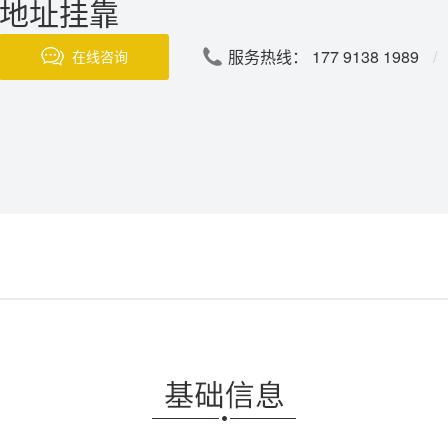
地址挂靠
服务热线： 177 9138 1989
/
在线咨询