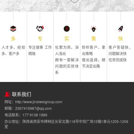
多
专
实
策
快
人才多、经验
专注做事 工作
化繁为简，深
聆听客户，拿
客户答疑快，
多、客户多
精致
入浅出
出策略
问题解决快
拥有一套解决
做出选择，细
任务完成快
问题的实效体
节决定出路
系
联系我们
网址：http://www.jinsiweigroup.com
邮箱：2367416987@qq.com
电话联系：177 9138 1989
办公地址：陕西省西安市碑林区长安北路118号中贸广场15幢1单元1205-1206
室