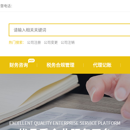
监督电话：
热门搜索：
公司注册
公司变更
公司注销
财务咨询
税务合规管理
代理记账