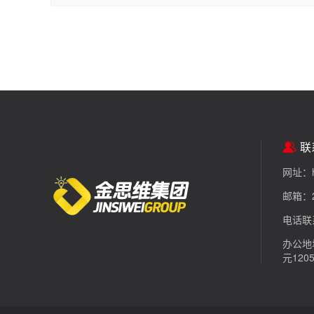
联
网址：htt
邮箱：2
电话联系
办公地
元1205