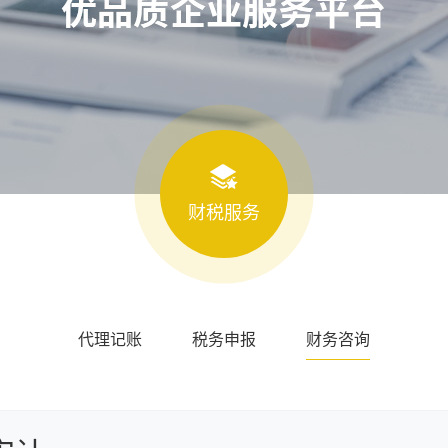
财税服务
代理记账
税务申报
财务咨询