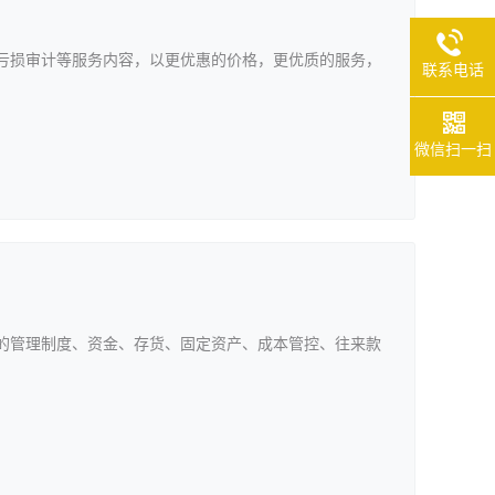
亏损审计等服务内容，以更优惠的价格，更优质的服务，
联系电话
微信扫一扫
的管理制度、资金、存货、固定资产、成本管控、往来款