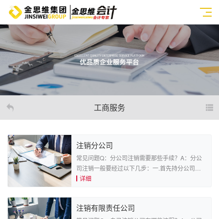
工商服务
注销分公司
常见问题Q：分公司注销需要那些手续？A：分公
司注销一般要经过以下几步：一.首先持分公司营
业执照副本，到工商部门领取《分公司注销登记申
详细
请书》、《指定代表或者共同委托代理人的证
明》。二.准备注销登记的相关材料。因为分公司
注销有限责任公司
不具备法人资格，注销登记材料应由所属公司做出