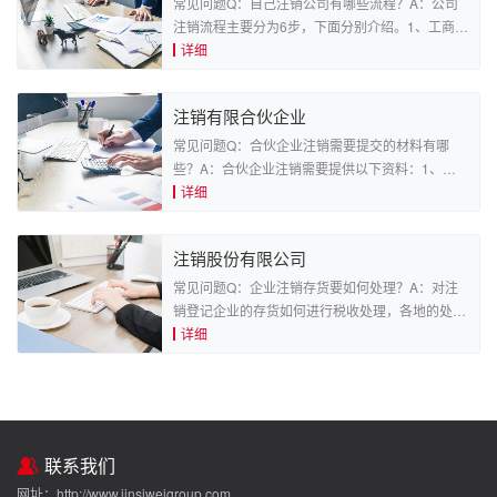
决定并签署。材料应当...
常见问题Q：自己注销公司有哪些流程？A：公司
注销流程主要分为6步，下面分别介绍。1、工商注
销备案需要有公司营业执照正副本原件及副本复印
详细
件、公司股东会决议、注销申请书、公章、章程。
2、注销登报公告需要公司营业执照复印件、 公司
注销有限合伙企业
股东会决议复印件、法定代表人身份证复印件、公
告内容。3、...
常见问题Q：合伙企业注销需要提交的材料有哪
些？A：合伙企业注销需要提供以下资料：1、清
算人签署的《合伙企业注销登记申请书》。2、人
详细
民法院的破产裁定，合伙企业依照合伙企业法作出
的决定，行政机关责令关闭、合伙企业依法被吊销
注销股份有限公司
营业执照或者被撤消的文件。3、工商行政管理总
局规定提交的其他文...
常见问题Q：企业注销存货要如何处理？A：对注
销登记企业的存货如何进行税收处理，各地的处置
办法不尽相同，目前主要有三种观点：一是作进项
详细
税额转出，调整应纳税额；二是视同销售，就整个
存货留抵税额补税；三是分别情况作出处理。Q：
公司注销后如何进行责任人的认定？A：公司注
销，其民事主体资格...
联系我们
网址：http://www.jinsiweigroup.com