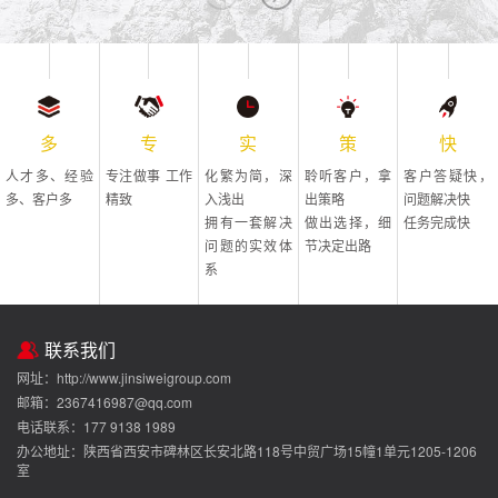
多
专
实
策
快
人才多、经验
专注做事 工作
化繁为简，深
聆听客户，拿
客户答疑快，
多、客户多
精致
入浅出
出策略
问题解决快
拥有一套解决
做出选择，细
任务完成快
问题的实效体
节决定出路
系
联系我们
网址：http://www.jinsiweigroup.com
邮箱：2367416987@qq.com
电话联系：177 9138 1989
办公地址：陕西省西安市碑林区长安北路118号中贸广场15幢1单元1205-1206
室