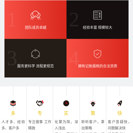
1
2
团队成员卓越
经验丰富 规模较大
3
4
服务更科学 流程更规范
拥有记账报税的合法资质
多
专
实
策
快
人才多、经验
专注做事 工作
化繁为简，深
聆听客户，拿
客户答疑快，
多、客户多
精致
入浅出
出策略
问题解决快