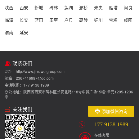
陕西
西安
新城
碑林
莲湖
灞桥
未央
雁塔
阎良
临潼
长安
蓝田
周至
户县
高陵
铜川
宝鸡
咸阳
渭南
延安
联系我们
网址：http://www.jinsiweigroup.com
邮箱：2367416987@qq.com
电话联系：177 9138 1989
办公地址：陕西省西安市碑林区长安北路118号中贸广场15幢1单元1205-1206
室
关注我们
添加微信咨询
177 9138 1989
在线客服