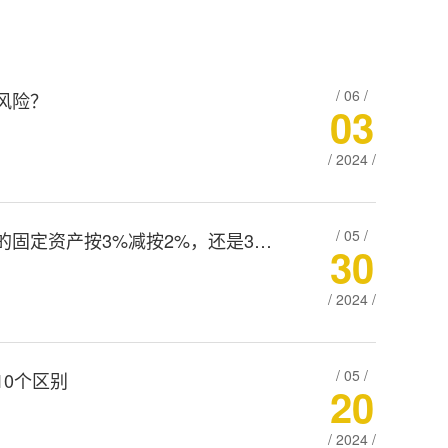
/ 06 /
风险？
03
/ 2024 /
/ 05 /
莲湖西安小规模销售自己使用过的固定资产按3%减按2%，还是3%减按1%
30
/ 2024 /
/ 05 /
0个区别
20
莲湖自然人将自己使用过的二手车卖给二手车销售企业，西安如何缴税和开票？
莲湖西安自然人代开劳务发票需要缴纳
/ 2024 /