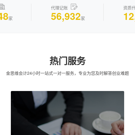
代理记账
资质
48
56,932
12
家
家
热门服务
金思维会计24小时一站式一对一服务，专业为您及时解答创业难题