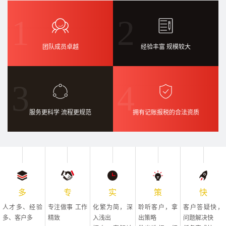
1
2
团队成员卓越
经验丰富 规模较大
3
4
服务更科学 流程更规范
拥有记账报税的合法资质
多
专
实
策
快
人才多、经验
专注做事 工作
化繁为简，深
聆听客户，拿
客户答疑快，
多、客户多
精致
入浅出
出策略
问题解决快