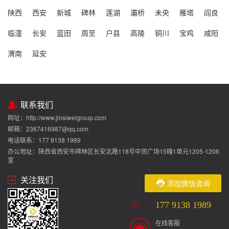
陕西
西安
新城
碑林
莲湖
灞桥
未央
雁塔
阎良
临潼
长安
蓝田
周至
户县
高陵
铜川
宝鸡
咸阳
渭南
延安
联系我们
网址：http://www.jinsiweigroup.com
邮箱：2367416987@qq.com
电话联系：177 9138 1989
办公地址：陕西省西安市碑林区长安北路118号中贸广场15幢1单元1205-1206
室
关注我们
添加微信咨询
177 9138 1989
在线客服